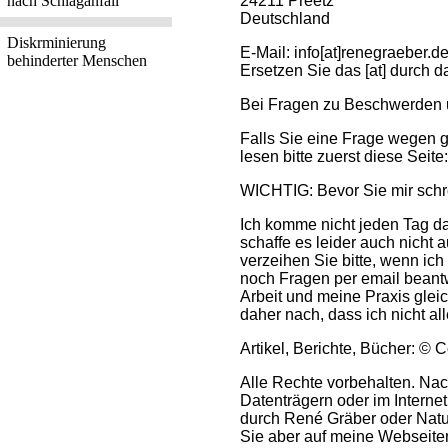
24211 Preetz
nach Schlaganfall
Deutschland
Diskrminierung
E-Mail: info[at]renegraeber.d
behinderter Menschen
Ersetzen Sie das [at] durch 
Bei Fragen zu Beschwerden 
Falls Sie eine Frage wegen 
lesen bitte zuerst diese Seite
WICHTIG: Bevor Sie mir schre
Ich komme nicht jeden Tag da
schaffe es leider auch nicht 
verzeihen Sie bitte, wenn ich
noch Fragen per email beant
Arbeit und meine Praxis gleic
daher nach, dass ich nicht all
Artikel, Berichte, Bücher: ©
Alle Rechte vorbehalten. Nach
Datenträgern oder im Interne
durch René Gräber oder Natur
Sie aber auf meine Webseiten